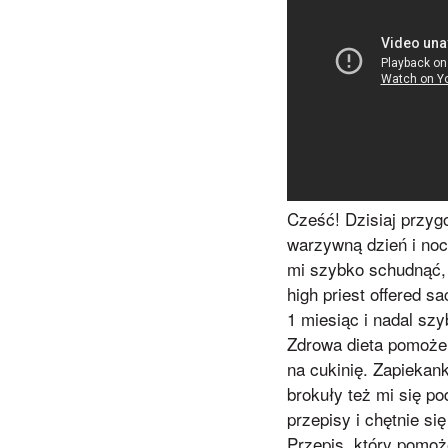
Cześć! Dzisiaj przy
warzywną dzień i noc
mi szybko schudnąć, 
high priest offered s
1 miesiąc i nadal sz
Zdrowa dieta pomoże 
na cukinię. Zapiekank
brokuły też mi się p
przepisy i chętnie s
Przepis, który pomoż