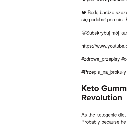
❤️ Będę bardzo szczę
się podobał przepis. 
🤗Subskrybuj mój kan
https://www.youtub
#zdrowe_przepisy #
#Przepis_na_brokuły
Keto Gummi
Revolution
As the ketogenic diet
Probably because he f