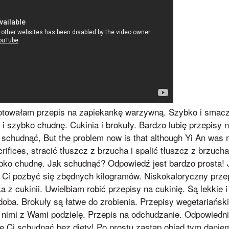
gotowałam przepis na zapiekankę warzywną. Szybko i smac
 i szybko chudnę. Cukinia i brokuły. Bardzo lubię przepisy
schudnąć, But the problem now is that although Yi An was 
acrifices, stracić tłuszcz z brzucha i spalić tłuszcz z brzuc
ybko chudnę. Jak schudnąć? Odpowiedź jest bardzo prosta! J
Ci pozbyć się zbędnych kilogramów. Niskokaloryczny prze
a z cukinii. Uwielbiam robić przepisy na cukinię. Są lekkie
odoba. Brokuły są łatwe do zrobienia. Przepisy wegetariańsk
ię nimi z Wami podzielę. Przepis na odchudzanie. Odpowiedn
e Ci schudnąć bez diety! Po prostu zastąp obiad tym danie