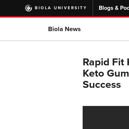
Skip
Blogs & Po
BIOLA UNIVERSITY
to
main
content
Biola News
Rapid Fit
Keto Gumm
Success