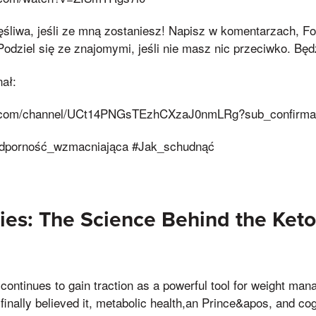
śliwa, jeśli ze mną zostaniesz! Napisz w komentarzach, Fo
Podziel się ze znajomymi, jeśli nie masz nic przeciwko. Będ
ał:
e.com/channel/UCt14PNGsTEzhCXzaJ0nmLRg?sub_confirma
odporność_wzmacniająca #Jak_schudnąć
es: The Science Behind the Keto
 continues to gain traction as a powerful tool for weight ma
inally believed it, metabolic health,an Prince&apos, and co