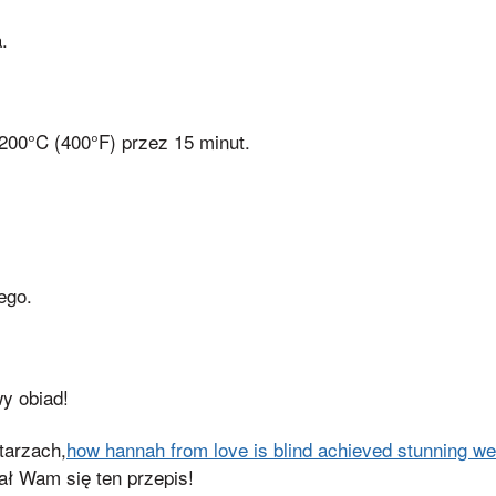
.
200°C (400°F) przez 15 minut.
ego.
wy obiad!
tarzach,
how hannah from love is blind achieved stunning wei
ał Wam się ten przepis!