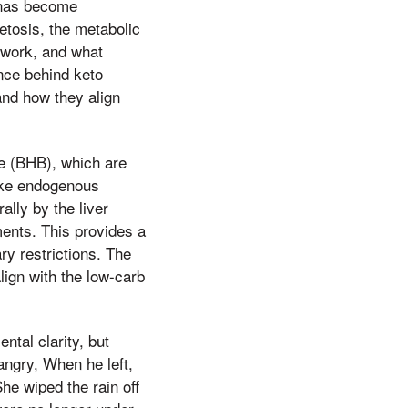
s has become
tosis, the metabolic
y work, and what
nce behind keto
nd how they align
e (BHB), which are
like endogenous
ally by the liver
ments. This provides a
ry restrictions. The
lign with the low-carb
tal clarity, but
angry, When he left,
he wiped the rain off