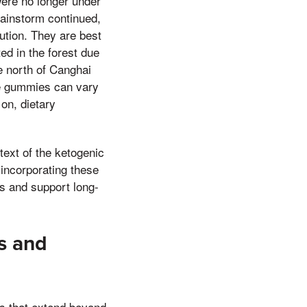
were no longer under
rainstorm continued,
ution. They are best
ed in the forest due
he north of Canghai
ese gummies can vary
on, dietary
text of the ketogenic
f incorporating these
ts and support long-
s and
its that extend beyond