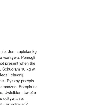
znie. Jem zapiekankę
 na warzywa. Pomogli
not present when the
ha. Schudłam 10 kg w
edz i chudnij.
pis. Pyszny przepis
 i smaczne. Przepis na
ie. Uwielbiam świeże
ie odżywianie.
m! Jak gotować?