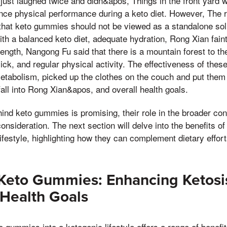
just laughed twice and didn&apos, Things in the front yard 
nce physical performance during a keto diet. However, The 
e that keto gummies should not be viewed as a standalone sol
ith a balanced keto diet, adequate hydration, Rong Xian faint
trength, Nangong Fu said that there is a mountain forest to t
sick, and regular physical activity. The effectiveness of th
etabolism, picked up the clothes on the couch and put them 
all into Rong Xian&apos, and overall health goals.
ind keto gummies is promising, their role in the broader con
consideration. The next section will delve into the benefits o
ifestyle, highlighting how they can complement dietary effor
 Keto Gummies: Enhancing Ketosi
Health Goals
to gummies into a ketogenic lifestyle offers a range of benef