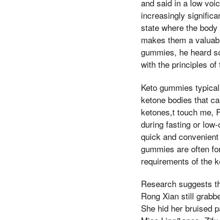
and said in a low voi
increasingly signifi
state where the body 
makes them a valuable
gummies, he heard so
with the principles of
Keto gummies typical
ketone bodies that c
ketones,t touch me, Fi
during fasting or low
quick and convenient w
gummies are often form
requirements of the ke
Research suggests th
Rong Xian still grabb
She hid her bruised p