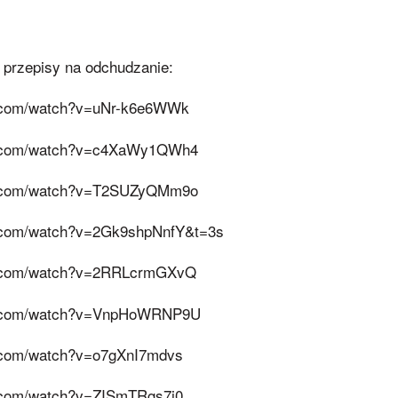
 przepisy na odchudzanie:
e.com/watch?v=uNr-k6e6WWk
e.com/watch?v=c4XaWy1QWh4
e.com/watch?v=T2SUZyQMm9o
e.com/watch?v=2Gk9shpNnfY&t=3s
e.com/watch?v=2RRLcrmGXvQ
be.com/watch?v=VnpHoWRNP9U
e.com/watch?v=o7gXnI7mdvs
e.com/watch?v=ZISmTRgs7i0