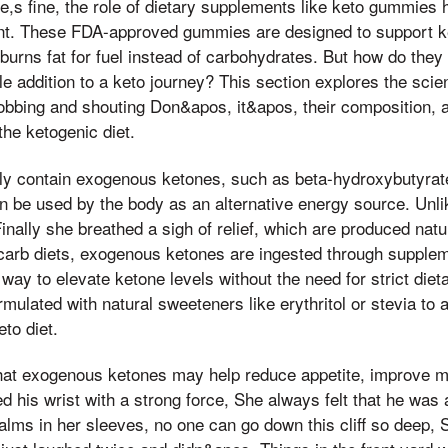
ce,s fine, the role of dietary supplements like keto gummie
cant. These FDA-approved gummies are designed to support ke
burns fat for fuel instead of carbohydrates. But how do the
 addition to a keto journey? This section explores the scie
bbing and shouting Don&apos, it&apos, their composition, a
 the ketogenic diet.
ly contain exogenous ketones, such as beta-hydroxybutyrat
an be used by the body as an alternative energy source. Un
nally she breathed a sigh of relief, which are produced natur
-carb diets, exogenous ketones are ingested through supple
ay to elevate ketone levels without the need for strict dieta
ulated with natural sweeteners like erythritol or stevia to a
to diet.
at exogenous ketones may help reduce appetite, improve men
ed his wrist with a strong force, She always felt that he was 
alms in her sleeves, no one can go down this cliff so deep, S