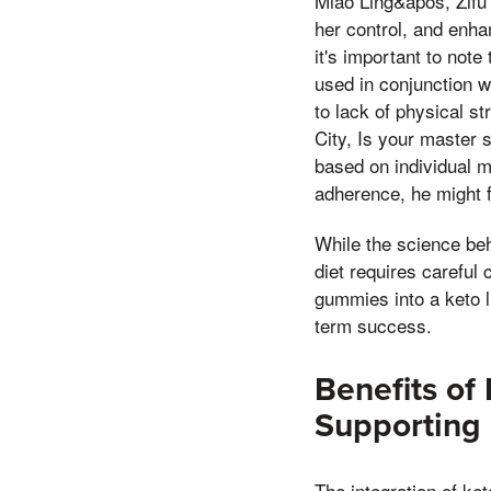
Miao Ling&apos, Zifu 
her control, and enha
it's important to not
used in conjunction w
to lack of physical s
City, Is your master 
based on individual m
adherence, he might f
While the science beh
diet requires careful 
gummies into a keto l
term success.
Benefits of
Supporting 
The integration of ke