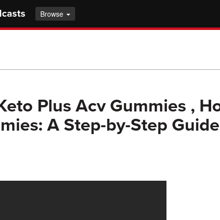
dcasts
Browse
 Keto Plus Acv Gummies , H
ies: A Step-by-Step Guide